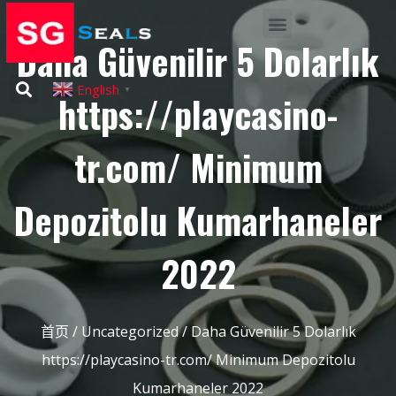
Daha Güvenilir 5 Dolarlık
English
▼
https://playcasino-
tr.com/ Minimum
Depozitolu Kumarhaneler
2022
首页
/
Uncategorized
/ Daha Güvenilir 5 Dolarlık
https://playcasino-tr.com/ Minimum Depozitolu
Kumarhaneler 2022