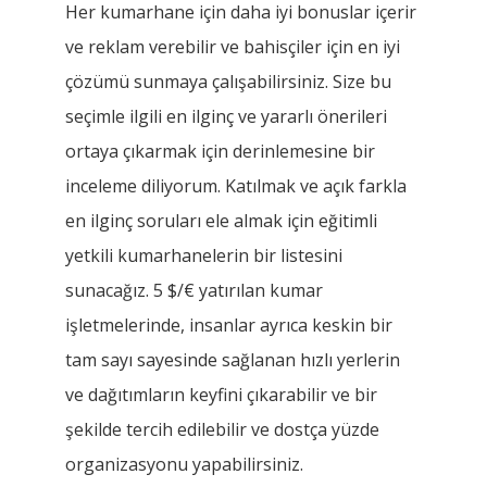
Her kumarhane için daha iyi bonuslar içerir
ve reklam verebilir ve bahisçiler için en iyi
çözümü sunmaya çalışabilirsiniz. Size bu
seçimle ilgili en ilginç ve yararlı önerileri
ortaya çıkarmak için derinlemesine bir
inceleme diliyorum. Katılmak ve açık farkla
en ilginç soruları ele almak için eğitimli
yetkili kumarhanelerin bir listesini
sunacağız. 5 $/€ yatırılan kumar
işletmelerinde, insanlar ayrıca keskin bir
tam sayı sayesinde sağlanan hızlı yerlerin
ve dağıtımların keyfini çıkarabilir ve bir
şekilde tercih edilebilir ve dostça yüzde
organizasyonu yapabilirsiniz.