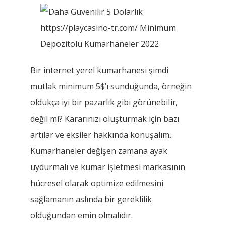
Bir internet yerel kumarhanesi şimdi
mutlak minimum 5$’ı sunduğunda, örneğin
oldukça iyi bir pazarlık gibi görünebilir,
değil mi? Kararınızı oluşturmak için bazı
artılar ve eksiler hakkında konuşalım.
Kumarhaneler değişen zamana ayak
uydurmalı ve kumar işletmesi markasının
hücresel olarak optimize edilmesini
sağlamanın aslında bir gereklilik
olduğundan emin olmalıdır.