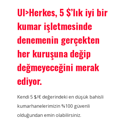
Ul>Herkes, 5 $’lık iyi bir
kumar işletmesinde
denemenin gerçekten
her kuruşuna değip
değmeyeceğini merak
ediyor.
Kendi 5 $/€ değerindeki en düşük bahisli
kumarhanelerimizin %100 güvenli
olduğundan emin olabilirsiniz.