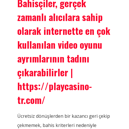
Bahisçiler, gerçek
zamanlı alıcılara sahip
olarak internette en çok
kullanılan video oyunu
ayrımlarının tadını
çıkarabilirler |
https://playcasino-
tr.com/
Ücretsiz dönüşlerden bir kazancı geri çekip
çekmemek, bahis kriterleri nedeniyle